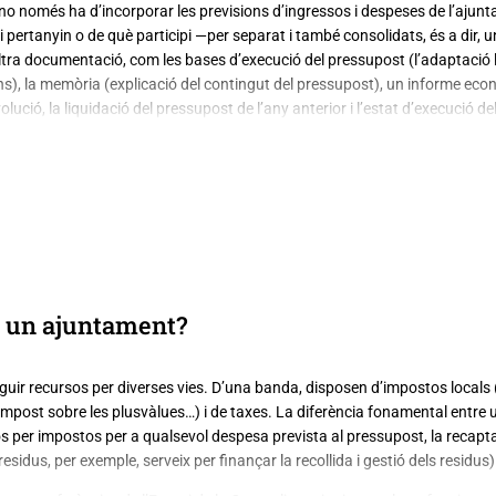
no només ha d’incorporar les previsions d’ingressos i despeses de l’aju
li pertanyin o de què participi —per separat i també consolidats, és a dir,
ltra documentació, com les bases d’execució del pressupost (l’adaptació lo
s), la memòria (explicació del contingut del pressupost), un informe econo
olució, la liquidació del pressupost de l’any anterior i l’estat d’execució del 
ibuts locals i la informació sobre els eventuals convenis subscrits amb la 
tònoms i societats mercantils també han d’adjuntar documentació pròpi
é un ajuntament?
ir recursos per diverses vies. D’una banda, disposen d’impostos locals 
’impost sobre les plusvàlues…) i de taxes. La diferència fonamental entre u
sos per impostos per a qualsevol despesa prevista al pressupost, la recap
esidus, per exemple, serveix per finançar la recollida i gestió dels residus)