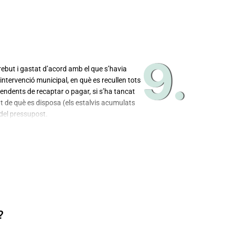
’aprovació del ple.
9.
rebut i gastat d’acord amb el que s’havia
 intervenció municipal, en què es recullen tots
pendents de recaptar o pagar, si s’ha tancat
t de què es disposa (els estalvis acumulats
 del pressupost.
mbé una explicació de la imatge global de la
durant el mes de maig. Llavors, cal publicar-lo
 l’ajuntament ha d’aprovar definitivament el
?