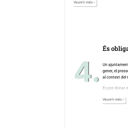
Veure’n més
És oblig
4.
Un ajuntament 
gener, el pres
al context del
Es pot donar el
confiança. D’a
Veure’n més
aprovat. Això,