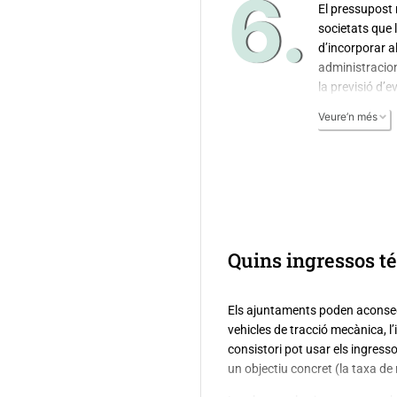
6.
El pressupost 
societats que 
d’incorporar a
administracion
la previsió d’ev
fiscals dels tr
Veure’n més
organismes au
Quins ingressos t
Els ajuntaments poden aconsegu
vehicles de tracció mecànica, l
consistori pot usar els ingres
un objectiu concret (la taxa de r