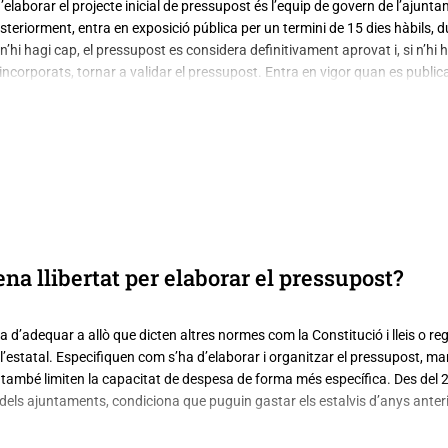
elaborar el projecte inicial de pressupost és l’equip de govern de l’ajunta
posteriorment, entra en exposició pública per un termini de 15 dies hàbils,
’hi hagi cap, el pressupost es considera definitivament aprovat i, si n’hi h
corporats, tornar a validar el pressupost. Entra en vigor quan es publica al
ena llibertat per elaborar el pressupost?
a d’adequar a allò que dicten altres normes com la Constitució i lleis o 
l’estatal. Especifiquen com s’ha d’elaborar i organitzar el pressupost, ma
l i també limiten la capacitat de despesa de forma més específica. Des del 
t dels ajuntaments, condiciona que puguin gastar els estalvis d’anys anteri