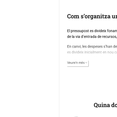
Com s’organitza u
El pressupost es divideix fonam
de la via d’entrada de recursos,
En canvi, les despeses s’han d
es divideix inicialment en nou c
banda, també cal fer l’estructur
Veure’n més
àrees, que després es desagregu
caràcter econòmic, actuacions d
considera, per exemple, en fun
Tot i això, en aquest portal ta
estructura pròpia pensada per fa
Quina d