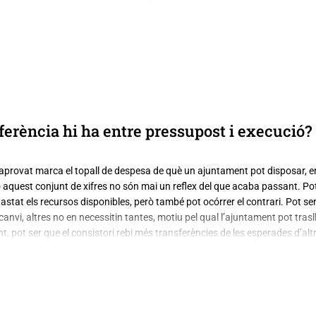
 transferències de l’Estat i de la Generalitat, siguin per al seu funcionam
cretes. Així mateix, també poden ingressar recursos venent patrimoni, ll
rant préstecs concedits, entre altres fórmules.
ferència hi ha entre pressupost i execució?
aprovat marca el topall de despesa de què un ajuntament pot disposar, en
ò aquest conjunt de xifres no són mai un reflex del que acaba passant. Pot
astat els recursos disponibles, però també pot ocórrer el contrari. Pot s
n canvi, altres no en necessitin tantes, motiu pel qual l’ajuntament pot tr
nt, pot ser que el consistori rebi més transferències de les esperades d’a
que li permetria gastar més, en termes globals. O contràriament, que els in
licar ajustos a la baixa per evitar quedar-se sense diners abans d’acabar l
a totes aquestes circumstàncies, l’ajuntament pot incloure, durant l’any, 
a distribució de les despeses entre les diverses polítiques o incrementant 