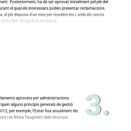
ment. Posteriorment, ha de ser aprovat inicialment pel ple del
 durant el qual els interessats poden presentar reclamacions.
a, el ple disposa d’un mes per resoldre-les i, amb els canvis
 butlletí oficial de la província.
3.
reglaments aprovats per administracions
rquen alguns principis generals de gestió
2012, per exemple, l’Estat fixa anualment els
ors i en limita l’augment dels recursos