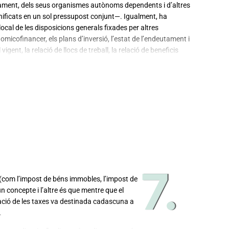
ntament, dels seus organismes autònoms dependents i d’altres
 unificats en un sol pressupost conjunt—. Igualment, ha
cal de les disposicions generals fixades per altres
micofinancer, els plans d’inversió, l’estat de l’endeutament i
vigent, la relació de llocs de treball, la relació de beneficis
Generalitat en matèria de despesa social. Així mateix, els
a.
7.
(com l’impost de béns immobles, l’impost de
n concepte i l’altre és que mentre que el
tació de les taxes va destinada cadascuna a
.