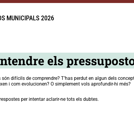
S MUNICIPALS 2026
entendre els pressupost
 són difícils de comprendre? T’has perdut en algun dels concept
ixen i com evolucionen? O simplement vols aprofundir-hi més?
respostes per intentar aclarir-ne tots els dubtes.