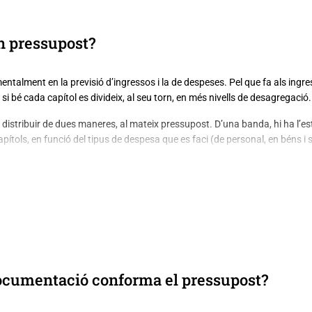
n pressupost?
entalment en la previsió d’ingressos i la de despeses. Pel que fa als ingre
 si bé cada capítol es divideix, al seu torn, en més nivells de desagregació.
e distribuir de dues maneres, al mateix pressupost. D’una banda, hi ha l
apítols, en funció del tipus de despesa que es faci (de personal, en béns i 
a funcional de depesa, que respon a la naturalesa de les activitats que es 
en més (serveis públics bàsics, protecció i promoció social, béns públics
e caràcter general i deute públic). Encara hi ha altres maneres per distri
ció de la regidoria que executa cadascuna.
mbé es poden consultar els ingressos i despeses organitzats d’una manera 
cilitar la comprensió en termes més senzills i no des de la lògica i el lle
ocumentació conforma el pressupost?