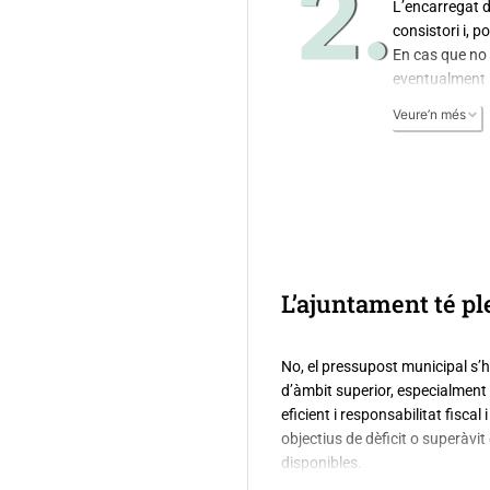
2.
L’encarregat d’
consistori i, 
En cas que no n
eventualment in
Veure’n més
L’ajuntament té pl
No, el pressupost municipal s’h
d’àmbit superior, especialment 
eficient i responsabilitat fisca
objectius de dèficit o superàvi
disponibles.