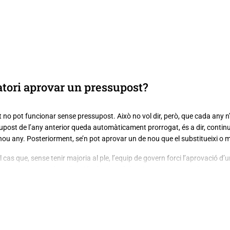
atori aprovar un pressupost?
no pot funcionar sense pressupost. Això no vol dir, però, que cada any n’
supost de l’any anterior queda automàticament prorrogat, és a dir, contin
 nou any. Posteriorment, se’n pot aprovar un de nou que el substitueixi o m
 cas que, sense tenir majoria al ple, l’equip de govern forci l’aprovació d’
questa manera, dona l’opció a l’oposició de teixir una majoria alternativa
 però, no es pot fer més de dos cops en un mandat i mai l’últim any abans 