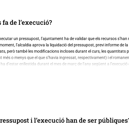
les per aplicar aquests canvis, algunes de les quals requereixen, de nou, l
fa de l’execució?
executar un pressupost, l’ajuntament ha de validar que els recursos s’han 
moment, l’alcaldia aprova la liquidació del pressupost, previ informe de la
ats, però també les modificacions incloses durant el curs, les quantitats 
nt més o menys que el que s’havia ingressat, respectivament) i el romanen
ó ha d’estar enllestida durant el mes de març de l’any següent a l’execució
d’elaborar el compte general, que va més enllà de la liquidació. Inclou ta
patrimonial de l’entitat i el termini per enllestir-lo és dos mesos després, 
 reclamacions o observacions. Un cop resoltes aquestes qüestions, el ple de
 el que s’havia pressupostat s’ha aplicat com pertocava.
pressupost i l’execució han de ser públiques