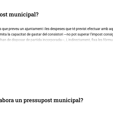
ost municipal?
s que preveu un ajuntament i les despeses que té previst efectuar amb a
imita la capacitat de gastar del consistori —no pot superar l’impost consig
han de disposar de partida incorporada—, i, indirectament, fixa les fórmul
abora un pressupost municipal?