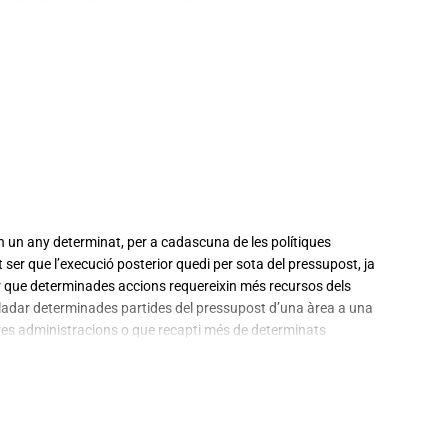
ent ordinari o finalistes, és a dir, que només
ogant espais municipals, amb el rendiment de
 un any determinat, per a cadascuna de les polítiques
 ser que l’execució posterior quedi per sota del pressupost, ja
er que determinades accions requereixin més recursos dels
aslladar determinades partides del pressupost d’una àrea a una
ltres administracions o que recapti més de determinats
gressos reals estiguin sent inferiors als estimats, motiu pel
’any.
modificacions al pressupost aprovat o prorrogat, sigui
o reduint la quantitat global de què pot disposar. Hi ha