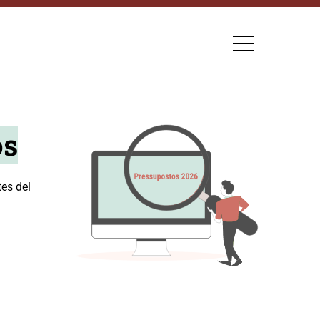
os
es del