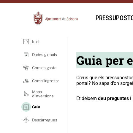
PRESSUPOSTO
Inici
Guia per 
Dades globals
Com es gasta
Creus que els pressupostos
Com s’ingressa
portal? No saps d’on sorge
Mapa
d’inversions
Et deixem
deu preguntes
i 
Guia
Descàrregues