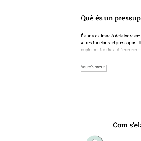
Què és un pressup
És una estimació dels ingresso
altres funcions, el pressupost l
implementar durant l’exercici —
Veure’n més
Com s’el