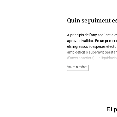
diferents fórmu
Quin seguiment es 
A principis de l’any següent d’
aprovat i validat. En un primer 
els ingressos i despeses efectu
amb dèficit o superàvit (gasta
d’anys anteriors). La liquidaci
Veure’n més
Posteriorment, l’ajuntament ha 
situació econòmica, financera i 
al butlletí oficial per rebre’n
compte general i certificar que
El 