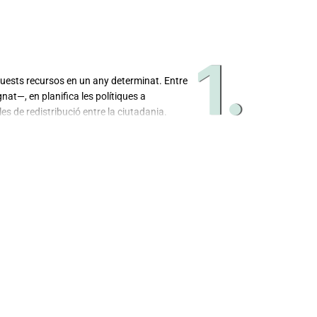
1.
quests recursos en un any determinat. Entre
nat—, en planifica les polítiques a
es de redistribució entre la ciutadania.