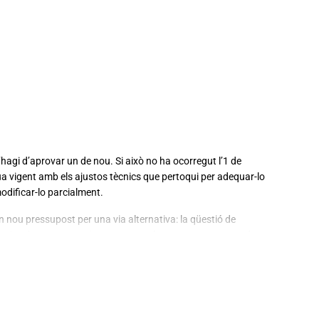
hagi d’aprovar un de nou. Si això no ha ocorregut l’1 de
ua vigent amb els ajustos tècnics que pertoqui per adequar-lo
odificar-lo parcialment.
un nou pressupost per una via alternativa: la qüestió de
 i, si no ho aconsegueix en un mes, el nou pressupost queda
d’eleccions.